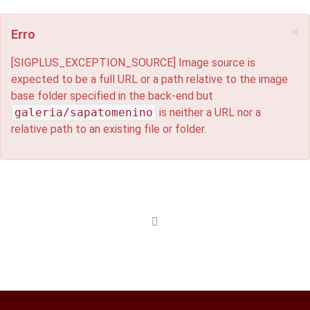
×
Erro
[SIGPLUS_EXCEPTION_SOURCE] Image source is
expected to be a full URL or a path relative to the image
base folder specified in the back-end but
galeria/sapatomenino
is neither a URL nor a
relative path to an existing file or folder.
Inicio
Sobre Nós
Contactos
Onde Estamos
Galeria